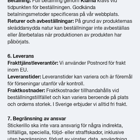
Betalning:
Full betalning genom
Klarna
krävs vid
tidpunkten för beställningen. Godkända
betalningsmetoder specificeras på vår webbplats.
Returer och avbeställningar:
På grund av produkternas
skräddarsydda natur kan beställningar inte avbeställas
eller återbetalas när produktionen av produkten har
påbörjats.
6. Leverans
Frakttjänstleverantör:
Vi använder Postnord för frakt
inom EU.
Leveranstider:
Leveranstider kan variera och är föremål
för förseningar utanför vår kontroll.
Fraktkostnader:
Fraktkostnader tillhandahålls vid
beställningstillfället och kan variera beroende på plats
och orderns storlek. I Sverige erbjuder vi alltid fri frakt.
7. Begränsning av ansvar
Stickerillo ska inte vara ansvarig för några indirekta,
tillfälliga, speciella, följd- eller straffskador, inklusive
utan begränsning, förlust av vinster, data, användning,