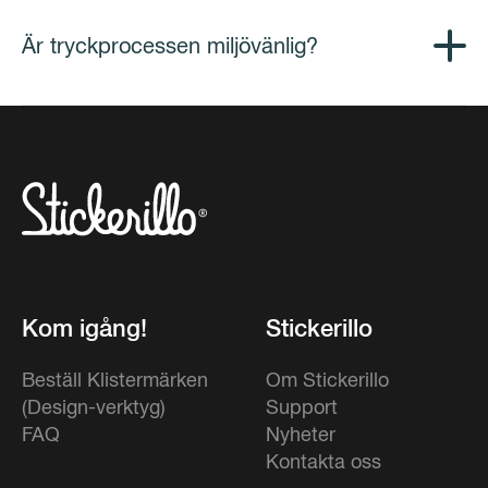
Är tryckprocessen miljövänlig?
Kom igång!
Stickerillo
Beställ Klistermärken
Om Stickerillo
(Design-verktyg)
Support
FAQ
Nyheter
Kontakta oss